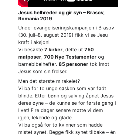
Jesus helbreder og gir syn – Brasov, 
Romania 2019
Under evangeliseringskampanjen i Brasov 
(30. juli–8. august 2019) fikk vi se Jesu 
kraft i aksjon!
Vi besøkte 
7 kirker
, delte ut 
750 
matposer
, 
700 Nye Testamenter
 og 
barnebibelhefter. 
85 personer
 tok imot 
Jesus som sin frelser.
Men det største mirakelet?
Vi ba for to unge søsken som var født 
blinde. Etter bønn og salving åpnet Jesus 
deres øyne – de kunne se for første gang i 
livet! Fire dager senere møtte vi dem 
igjen, lekende og glade.
Vi ba også for to kvinner som hadde 
mistet synet. Begge fikk synet tilbake – én 