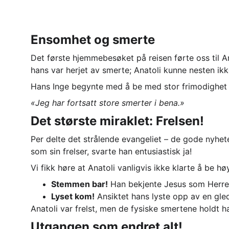
Ensomhet og smerte
Det første hjemmebesøket på reisen førte oss til An
hans var herjet av smerte; Anatoli kunne nesten ikk
Hans Inge begynte med å be med stor frimodighet om
«Jeg har fortsatt store smerter i bena.»
Det største miraklet: Frelsen!
Per delte det strålende evangeliet – de gode nyhet
som sin frelser, svarte han entusiastisk ja!
Vi fikk høre at Anatoli vanligvis ikke klarte å be h
Stemmen bar!
 Han bekjente Jesus som Herre,
Lyset kom!
 Ansiktet hans lyste opp av en gl
Anatoli var frelst, men de fysiske smertene holdt ha
Utgangen som endret alt!