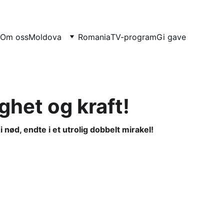
Om oss
Moldova
Romania
TV-program
Gi gave
ghet og kraft!
ød, endte i et utrolig dobbelt mirakel!