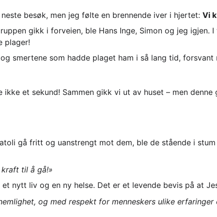
 neste besøk, men jeg følte en brennende iver i hjertet: 
Vi 
ruppen gikk i forveien, ble Hans Inge, Simon og jeg igjen. I 
e plager!
i, og smertene som hadde plaget ham i så lang tid, forsvan
e ikke et sekund! Sammen gikk vi ut av huset – men denne 
toli gå fritt og uanstrengt mot dem, ble de stående i stu
raft til å gå!»
et nytt liv og en ny helse. Det er et levende bevis på at Jes
emlighet, og med respekt for menneskers ulike erfaringer