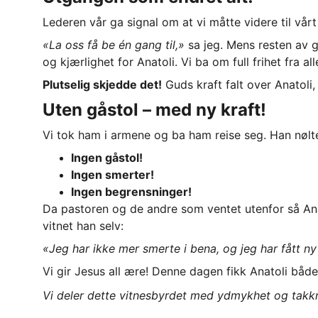
Lederen vår ga signal om at vi måtte videre til vårt
«La oss få be én gang til,»
 sa jeg. Mens resten av g
og kjærlighet for Anatoli. Vi ba om full frihet fra all
Plutselig skjedde det!
 Guds kraft falt over Anatol
Uten gåstol – med ny kraft!
Vi tok ham i armene og ba ham reise seg. Han nølt
Ingen gåstol!
Ingen smerter!
Ingen begrensninger!
Da pastoren og de andre som ventet utenfor så Ana
vitnet han selv:
«Jeg har ikke mer smerte i bena, og jeg har fått ny k
Vi gir Jesus all ære! Denne dagen fikk Anatoli både 
Vi deler dette vitnesbyrdet med ydmykhet og takkn