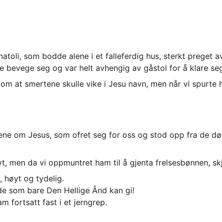
atoli, som bodde alene i et falleferdig hus, sterkt preget
e bevege seg og var helt avhengig av gåstol for å klare se
 at smertene skulle vike i Jesu navn, men når vi spurte h
ene om Jesus, som ofret seg for oss og stod opp fra de død
øyt, men da vi oppmuntret ham til å gjenta frelsesbønnen, sk
 høyt og tydelig.
ede som bare Den Hellige Ånd kan gi!
m fortsatt fast i et jerngrep.