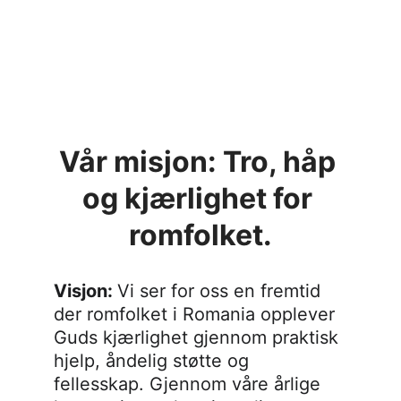
Din gave kan forandre liv – bli med og 
gjør en forskjell i dag.
Vår misjon: Tro, håp 
og kjærlighet for 
romfolket.
Visjon
: 
Vi ser for oss en fremtid 
der romfolket i Romania opplever 
Guds kjærlighet gjennom praktisk 
hjelp, åndelig støtte og 
fellesskap. Gjennom våre årlige 