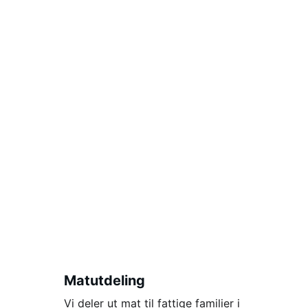
Vår Tjeneste
Vi hjelper de svake i Romania med mat, 
husbygging og å spre Guds ord.
Matutdeling
Vi deler ut mat til fattige familier i 